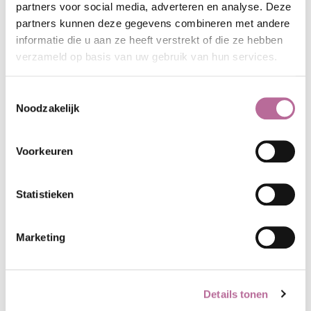
partners voor social media, adverteren en analyse. Deze
partners kunnen deze gegevens combineren met andere
Intellectueel eigendomsrecht
informatie die u aan ze heeft verstrekt of die ze hebben
verzameld op basis van uw gebruik van hun services.
Toestemmingsselectie
Noodzakelijk
Letselschade
Voorkeuren
Mediation
Statistieken
Marketing
Ondernemingsrecht
Details tonen