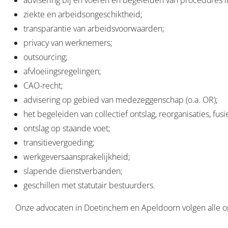
advisering bij en voeren en begeleiden van procedures 
ziekte en arbeidsongeschiktheid;
transparantie van arbeidsvoorwaarden;
privacy van werknemers;
outsourcing;
afvloeiingsregelingen;
CAO-recht;
advisering op gebied van medezeggenschap (o.a. OR);
het begeleiden van collectief ontslag, reorganisaties, fu
ontslag op staande voet;
transitievergoeding;
werkgeversaansprakelijkheid;
slapende dienstverbanden;
geschillen met statutair bestuurders.
Onze advocaten in Doetinchem en Apeldoorn volgen alle o