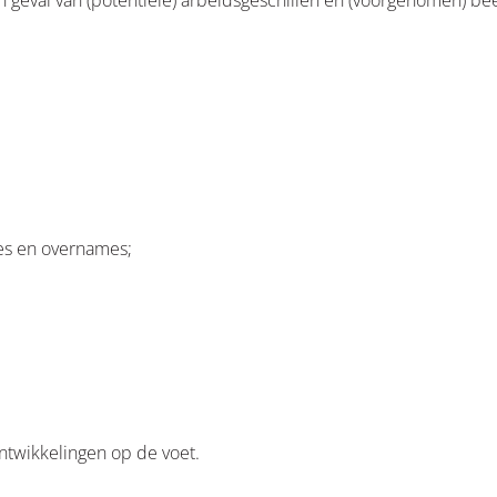
in geval van (potentiële) arbeidsgeschillen en (voorgenomen) b
sies en overnames;
ntwikkelingen op de voet.