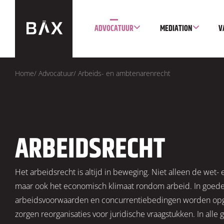
ADVOCATUUR
MEDIATION
V
Home
/
Advocatuur
/
Arbeids- en ambtenarenrecht
ARBEIDSRECHT
Het arbeidsrecht is altijd in beweging. Niet alleen de wet- 
maar ook het economisch klimaat rondom arbeid. In goede
arbeidsvoorwaarden en concurrentiebedingen worden opgest
zorgen reorganisaties voor juridische vraagstukken. In alle 