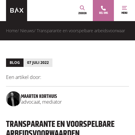
BEL ONS
MENU
ZOEKEN
Home
/
Nieuws
/
Transparante en voorspelbare arbeidsvoorwaarden
BLOG
07 JULI 2022
Een artikel door:
MAARTEN KORTHUIS
advocaat, mediator
TRANSPARANTE EN VOORSPELBARE
ARBEIDSVOORWAARDEN