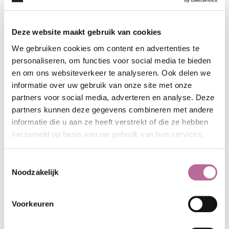
werknemer mag weigeren te komen werken op niet van
te voren overeengekomen referentiedagen en -uren. De
referentiedagen en -uren dienen bij de start van de
Deze website maakt gebruik van cookies
arbeidsovereenkomst aan de werknemer te worden
We gebruiken cookies om content en advertenties te
verstrekt.
personaliseren, om functies voor social media te bieden
en om ons websiteverkeer te analyseren. Ook delen we
In geval sprake is van een onvoorspelbaar werkpatroon
informatie over uw gebruik van onze site met onze
kan de werknemer het verrichten van arbeid weigeren
partners voor social media, adverteren en analyse. Deze
partners kunnen deze gegevens combineren met andere
als de werkgever (te) kort van te voren de werknemer
informatie die u aan ze heeft verstrekt of die ze hebben
verzoekt te komen werken. In de regel dient een verzoek
verzameld op basis van uw gebruik van hun services.
tenminste vier dagen voor het verrichten van het werk te
worden gedaan. Bij CAO kan deze periode worden
Toestemmingsselectie
bekort.
Noodzakelijk
4.
Informatie plichten van de werkgever
Voorkeuren
De op grond van artikel 7: 655 BW voor werkgevers