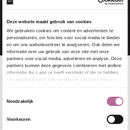
JET GERRITSEN
Deze website maakt gebruik van cookies
Secretaresse
We gebruiken cookies om content en advertenties te
personaliseren, om functies voor social media te bieden
en om ons websiteverkeer te analyseren. Ook delen we
informatie over uw gebruik van onze site met onze
partners voor social media, adverteren en analyse. Deze
partners kunnen deze gegevens combineren met andere
informatie die u aan ze heeft verstrekt of die ze hebben
NEEM GERUST CONTACT OP
verzameld op basis van uw gebruik van hun services.
Telefoon:
0314 - 375 513
E-mailadres:
stuur mij een e-mail
Toestemmingsselectie
Noodzakelijk
Voorkeuren
Ons karakter