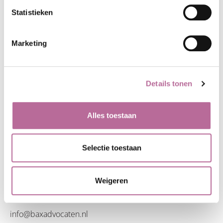
Statistieken
Marketing
Details tonen
CONTACT
ADVOCATUUR
Alles toestaan
MEDIATION
Edisonstraat 86
OVER BAX
7006 RE Doetinchem
Selectie toestaan
NIEUWS
Toren Noord Apeldoorn
(Boogschutterstraat 1,
Weigeren
7324 AE Apeldoorn)
0314 - 37 55 00
info@baxadvocaten.nl