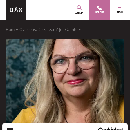
BEL ONS
MENU
ZOEKEN
Home
/
Over ons
/
Ons team
/
Jet Gerritsen