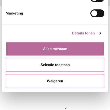
Marketing
Details tonen
CONTACT
ADVOCATUUR
MEDIATION
Edisonstraat 86
Alles toestaan
OVER BAX
7006 RE Doetinchem
NIEUWS
Toren Noord Apeldoorn
Selectie toestaan
(Boogschutterstraat 1,
7324 AE Apeldoorn)
Weigeren
0314 - 37 55 00
info@baxadvocaten.nl