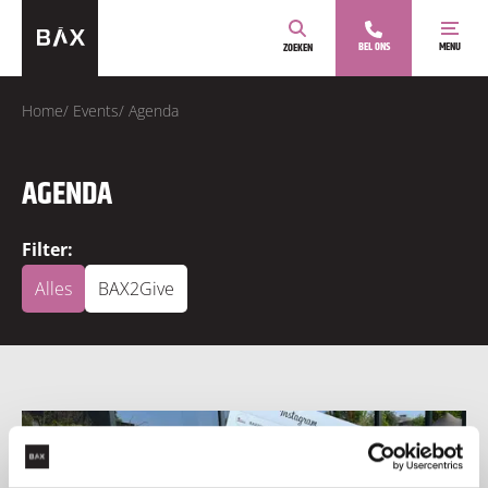
BEL ONS
MENU
ZOEKEN
Home
/
Events
/
Agenda
AGENDA
Filter:
Alles
BAX2Give