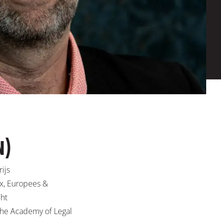
N)
ijs
ux, Europees &
cht
The Academy of Legal