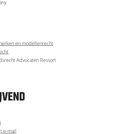
any
merken en modellenrecht
echt
dsrecht Advocaten Ressort
IJVEND
4
n e-mail