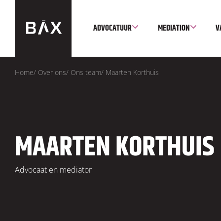
ADVOCATUUR
MEDIATION
V
Home
/
Over ons
/
Ons team
/
Maarten Korthuis
MAARTEN KORTHUIS
Advocaat en mediator