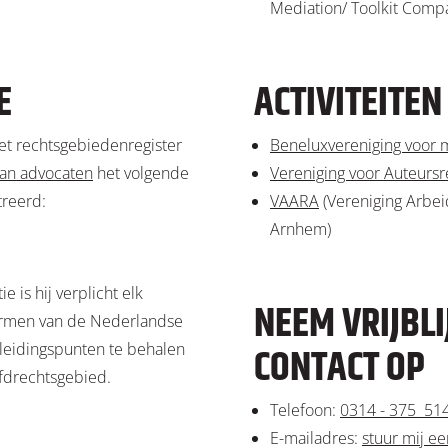
Mediation/ Toolkit Comp
E
ACTIVITEITEN
het rechtsgebiedenregister
Beneluxvereniging voor 
an advocaten
het volgende
Vereniging voor Auteursr
treerd:
VAARA
(Vereniging Arbei
Arnhem)
e is hij verplicht elk
NEEM VRIJBL
ormen van de Nederlandse
leidingspunten te behalen
CONTACT OP
fdrechtsgebied.
Telefoon:
0314 - 375 51
E-mailadres:
stuur mij ee