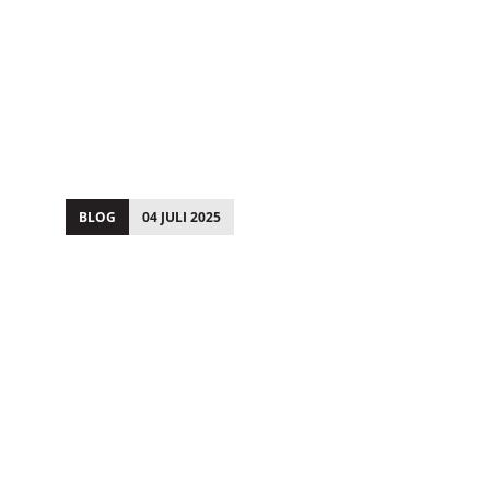
BLOG
04 JULI 2025
;