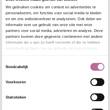
We gebruiken cookies om content en advertenties te
ACTIVITEITEN
personaliseren, om functies voor social media te bieden
en om ons websiteverkeer te analyseren. Ook delen we
VAAN
(Vereniging Arbeidsrecht Advocaten Nederland)
informatie over uw gebruik van onze site met onze
Insolad
(Vereniging van insolventierecht advocaten)
partners voor social media, adverteren en analyse. Deze
VAARA
(Vereniging Arbeidsrecht Advocaten Ressort
partners kunnen deze gegevens combineren met andere
Arnhem)
informatie die u aan ze heeft verstrekt of die ze hebben
verzameld op basis van uw gebruik van hun services.
NEEM GERUST CONTACT OP
Toestemmingsselectie
Noodzakelijk
Telefoon:
0314 - 375 541
E-mailadres:
stuur mij een e-mail
Voorkeuren
Social:
LinkedIn
Statistieken
LEES OOK: DEZE ARTIKELEN KUNNEN