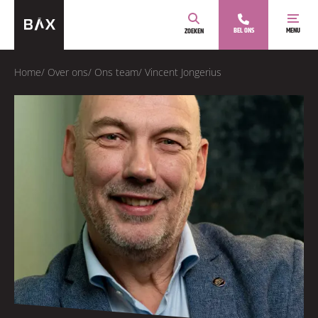
BEL ONS
MENU
ZOEKEN
Home
/
Over ons
/
Ons team
/
Vincent Jongerius