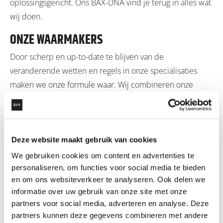
oplossingsgericht. Ons BAX-DNA vind je terug in alles wat
wij doen.
ONZE WAARMAKERS
Door scherp en up-to-date te blijven van de
veranderende wetten en regels in onze specialisaties
maken we onze formule waar. Wij combineren onze
Achterhoekse nuchterheid met een gezonde dosis
fanatisme, kortom doodgewoon én bloedfanatiek.
Uit onder andere BAX2Give blijkt onze warme
Deze website maakt gebruik van cookies
betrokkenheid bij de maatschappij.
We gebruiken cookies om content en advertenties te
personaliseren, om functies voor social media te bieden
DOODGEWOON
en om ons websiteverkeer te analyseren. Ook delen we
Wij zijn fatsoenlijke mensen. Wij zijn hulpvaardig, open,
informatie over uw gebruik van onze site met onze
toegankelijk en ruimdenkend. We zijn altijd partijdig,
partners voor social media, adverteren en analyse. Deze
partners kunnen deze gegevens combineren met andere
maar onafhankelijk.