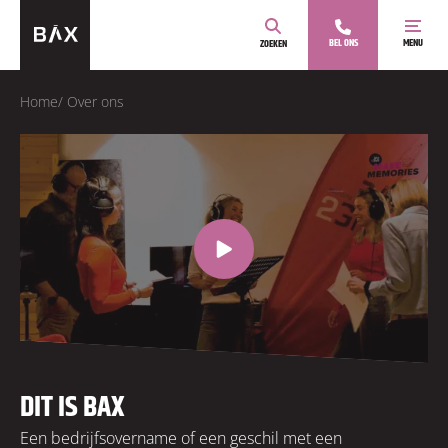
BEL ONS
MENU
ZOEKEN
Home
/
Over ons
COOKIES TOESTAAN?
Om deze content te kunnen bekijken, moeten
cookies geaccepteerd worden.
COOKIE INSTELLINGEN AANPASSEN
DIT IS BAX
Een bedrijfsovername of een geschil met een