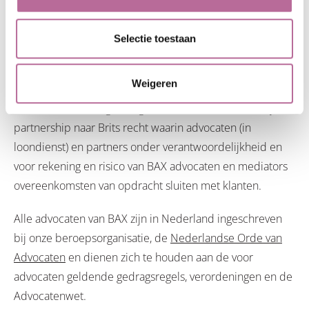
ONS KARAKTER
Lees
hier
meer over ons karakter.
Selectie toestaan
RECHTSVORM KANTOOR
Weigeren
BAX advocaten en mediators is de handelsnaam van BAX
advocaten belastingkundigen LLP, een limited liability
partnership naar Brits recht waarin advocaten (in
loondienst) en partners onder verantwoordelijkheid en
voor rekening en risico van BAX advocaten en mediators
overeenkomsten van opdracht sluiten met klanten.
Alle advocaten van BAX zijn in Nederland ingeschreven
bij onze beroepsorganisatie, de
Nederlandse Orde van
Advocaten
en dienen zich te houden aan de voor
advocaten geldende gedragsregels, verordeningen en de
Advocatenwet.