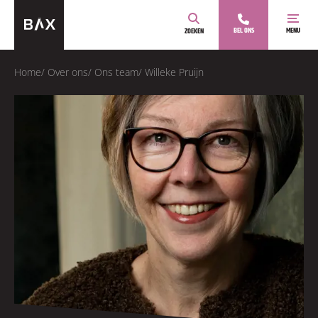
BEL ONS
MENU
ZOEKEN
Home
/
Over ons
/
Ons team
/
Willeke Pruijn