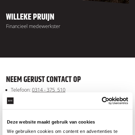
WILLEKE PRUIJN
Financieel medewerkster
NEEM GERUST CONTACT OP
Telefoon:
0314 - 375 510
E-mailadres:
stuur mij een e-mail
LEES OOK: DEZE ARTIKELEN KUNNEN
Deze website maakt gebruik van cookies
INTERESSANT VOOR JE ZIJN
We gebruiken cookies om content en advertenties te