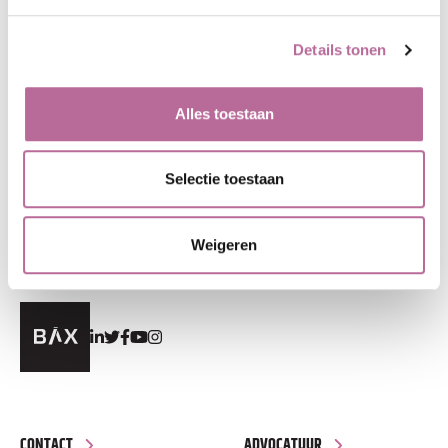
BAX & Seppworks padelsponsor TC Zuid in
Doetinchem. En we hebben allebei vitaliteit hoog
Details tonen
in het vaandel staan. Een goede combi dus om
samen één van de nieuwe padelbanen bij TC
Alles toestaan
Zuid te sponsoren.
Selectie toestaan
BLOG
12 JANUARI 2023
Weigeren
;
CONTACT
ADVOCATUUR