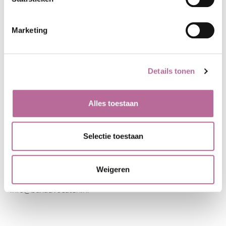
Marketing
Details tonen
CONTACT
ADVOCATUUR
MEDIATION
Alles toestaan
Edisonstraat 86
OVER BAX
7006 RE Doetinchem
NIEUWS
Toren Noord Apeldoorn
Selectie toestaan
(Boogschutterstraat 1,
7324 AE Apeldoorn)
Weigeren
0314 - 37 55 00
info@baxadvocaten.nl