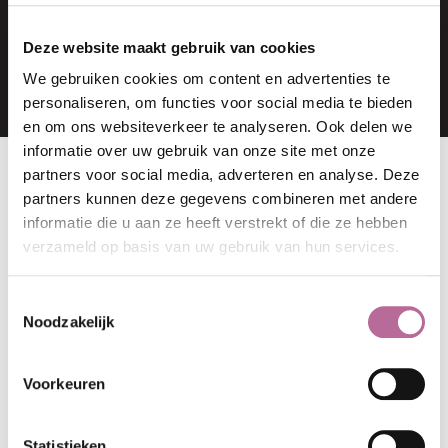
NICOLE VAN GURP
Secretaresse
Deze website maakt gebruik van cookies
We gebruiken cookies om content en advertenties te
personaliseren, om functies voor social media te bieden
en om ons websiteverkeer te analyseren. Ook delen we
informatie over uw gebruik van onze site met onze
partners voor social media, adverteren en analyse. Deze
partners kunnen deze gegevens combineren met andere
NEEM GERUST CONTACT OP
informatie die u aan ze heeft verstrekt of die ze hebben
Telefoon:
0314 - 375 514
verzameld op basis van uw gebruik van hun services.
E-mailadres:
stuur mij een e-mail
Toestemmingsselectie
Noodzakelijk
Ons karakter
Voorkeuren
Statistieken