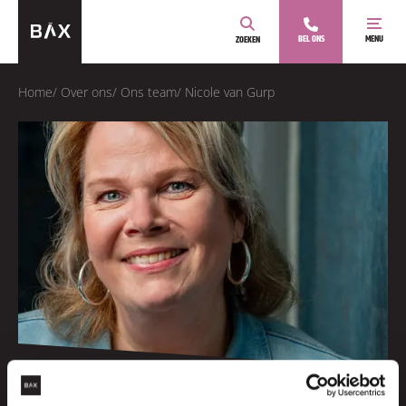
BEL ONS
MENU
ZOEKEN
Home
/
Over ons
/
Ons team
/
Nicole van Gurp