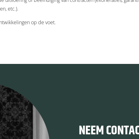
e uitvoering of beëindiging van contracten (exoneraties, garantie
n, etc.).
ntwikkelingen op de voet.
NEEM CONTAC