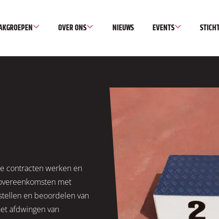
AKGROEPEN
OVER ONS
NIEUWS
EVENTS
STICH
oe contracten werken en
n overeenkomsten met
stellen en beoordelen van
 het afdwingen van