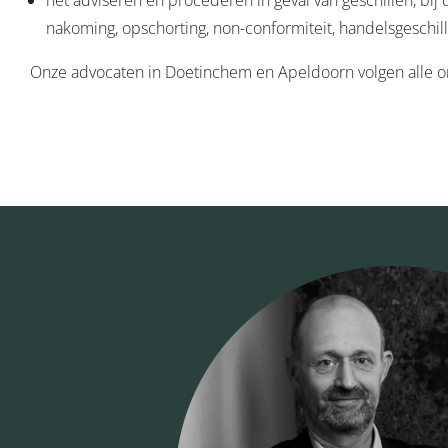
het adviseren en procederen in geval van geschillen, bij d
nakoming, opschorting, non-conformiteit, handelsgeschille
Onze advocaten in Doetinchem en Apeldoorn volgen alle o