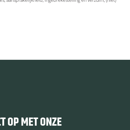
s, aansprakelijkheid, ingebrekestelling en verzuim, (niet)
T OP MET ONZE