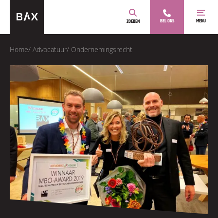
BEL ONS
MENU
ZOEKEN
Home
/
Advocatuur
/
Ondernemingsrecht