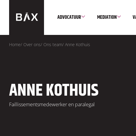
ADVOCATUUR
MEDIATION
V
Home
/
Over ons
/
Ons team
/
Anne Kothuis
ANNE KOTHUIS
Faillissementsmedewerker en paralegal