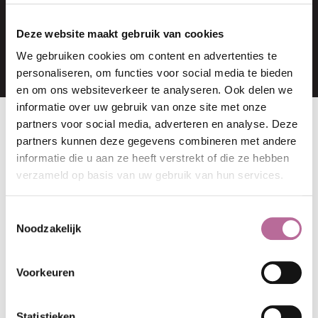
LAUREA VAN DORT
Secretaresse
Deze website maakt gebruik van cookies
We gebruiken cookies om content en advertenties te
personaliseren, om functies voor social media te bieden
en om ons websiteverkeer te analyseren. Ook delen we
informatie over uw gebruik van onze site met onze
partners voor social media, adverteren en analyse. Deze
partners kunnen deze gegevens combineren met andere
NEEM GERUST CONTACT OP
informatie die u aan ze heeft verstrekt of die ze hebben
Telefoon:
0314 - 375 514
verzameld op basis van uw gebruik van hun services.
E-mailadres:
stuur mij een e-mail
Toestemmingsselectie
Noodzakelijk
Fitste Bedrijf van De Achterhoek
Voorkeuren
Statistieken