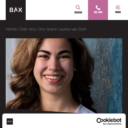
BEL ONS
MENU
ZOEKEN
Home
/
Over ons
/
Ons team
/
Laurea van Dort