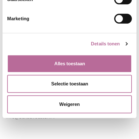
Marketing
Details tonen
CONTACT
ADVOCATUUR
MEDIATION
Alles toestaan
Edisonstraat 86
OVER BAX
7006 RE Doetinchem
NIEUWS
Toren Noord Apeldoorn
Selectie toestaan
(Boogschutterstraat 1,
7324 AE Apeldoorn)
Weigeren
0314 - 37 55 00
info@baxadvocaten.nl