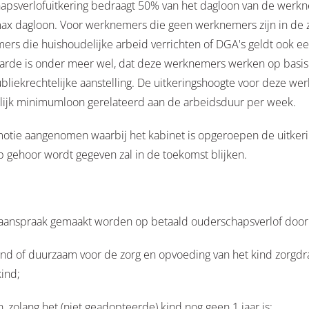
hapsverlofuitkering bedraagt 50% van het dagloon van de we
max dagloon. Voor werknemers die geen werknemers zijn in de zi
ers die huishoudelijke arbeid verrichten of DGA's geldt ook e
arde is onder meer wel, dat deze werknemers werken op basis
liekrechtelijke aanstelling. De uitkeringshoogte voor deze we
elijk minimumloon gerelateerd aan de arbeidsduur per week.
motie aangenomen waarbij het kabinet is opgeroepen de uitker
 gehoor wordt gegeven zal in de toekomst blijken.
 aanspraak gemaakt worden op betaald ouderschapsverlof doo
ind of duurzaam voor de zorg en opvoeding van het kind zorgdr
kind;
olang het (niet geadopteerde) kind nog geen 1 jaar is;