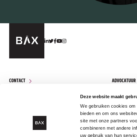
CONTACT
ADVOCATUUR
Edisonstraat 86
OVER BAX
Deze website maakt gebru
7006 RE Doetinchem
Toren Noord Apeldoorn
We gebruiken cookies om c
bieden en om ons websitev
(Boogschutterstraat 1, 7324 AE
site met onze partners vo
Apeldoorn)
combineren met andere inf
0314 - 37 55 00
uw gebruik van hun servic