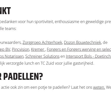
NKT
bedanken voor hun sportiviteit, enthousiasme en geweldige prest
lle teams:
urwaarders,
Zorggroep Achterhoek
,
Dozon Bouwtechniek
, de
oep BV
,
Pincvision
,
Kremer
,
Fongers en Fongers werving en selec
s Notarissen
,
Schreiner Solutions
en
Intersport Bols - Doetin
jk verzorgde lunch en TC Zuid voor jullie gastvrijheid.
R PADELLEN?
 actie ook zin om een potje te padellen? Laat het ons
weten.
We 