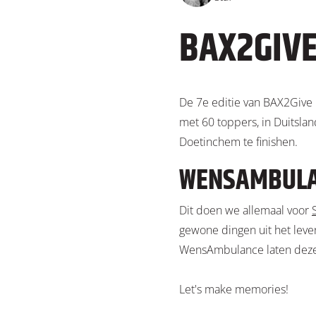
BAX2GIV
De 7e editie van BAX2Give b
met 60 toppers, in Duitsla
Doetinchem te finishen.
WENSAMBULA
Dit doen we allemaal voor
gewone dingen uit het leven
WensAmbulance laten deze l
Let's make memories!