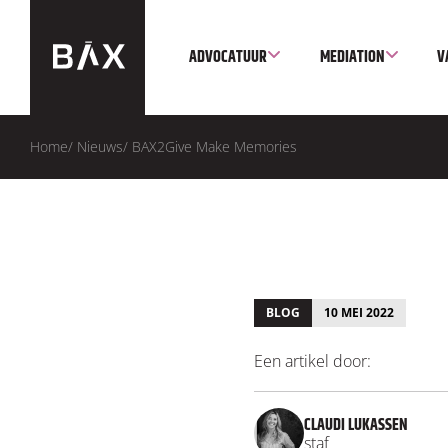
ADVOCATUUR
MEDIATION
V
Home
/
Nieuws
/
BAX2Give Make Memories
BLOG
10 MEI 2022
Een artikel door:
CLAUDI LUKASSEN
staf