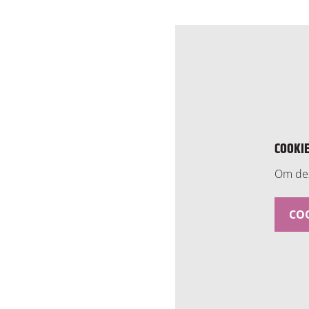
COOKI
Om dez
COO