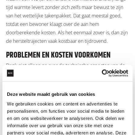
tijd warmte levert zonder zich zelfs maar bewust te zijn
van het wettelijke takenpakket. Dat gaat meestal goed,
totdat een bewoner klaagt over de aan hem
doorberekende kosten. Als het eenmaal zover is, dan zijn
de hersteltrajecten vaak kostbaar en tijdrovend.
PROBLEMEN EN KOSTEN VOORKOMEN
Denk niet alleen na over de technische aspecten van de
warmtevoorziening, maar denk ook tijdig na over de
juridische aspecten. Als hoofdregel kunt u aanhouden
dat de Warmtewet van toepassing is, als meerdere
Deze website maakt gebruik van cookies
woningen en/of bedrijfsruimten op dezelfde
We gebruiken cookies om content en advertenties te
verwarmingsinstallatie zijn aangesloten.
personaliseren, om functies voor social media te bieden
en om ons websiteverkeer te analyseren. Ook delen we
Tot slot is het goed te beseffen dat dit vraagstuk niet
informatie over uw gebruik van onze site met onze
alleen bij transformatie van grote gebouwen speelt. Het
partners voor social media, adverteren en analyse. Deze