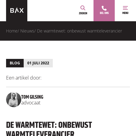
BEL ONS
MENU
ZOEKEN
Home
/
Nieuws
/
De warmtewet: onbewust warmteleverancier
BLOG
01 JULI 2022
Een artikel door:
TOM GILSING
advocaat
DE WARMTEWET: ONBEWUST
WARMTELEVERANCIER