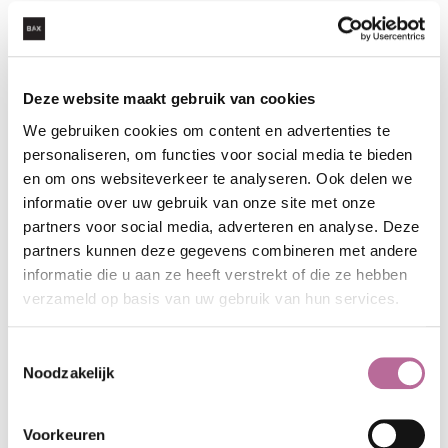
afgedwongen.
BEWIJSBESLAG EN PROCES-VERBAAL VAN
CONSTATERINGEN
Deze website maakt gebruik van cookies
De nieuwe wet biedt de mogelijkheid om, voor een partij
We gebruiken cookies om content en advertenties te
die vreest dat bewijsmateriaal in het bezit van een ander
personaliseren, om functies voor social media te bieden
wordt vernietigd of verduisterd, conservatoir beslag te
en om ons websiteverkeer te analyseren. Ook delen we
leggen op dat bewijsmateriaal. Hiervoor is wel
informatie over uw gebruik van onze site met onze
partners voor social media, adverteren en analyse. Deze
toestemming van de rechter nodig. Dit beslag heeft
partners kunnen deze gegevens combineren met andere
uitsluitend betrekking op het veiligstellen van het bewijs,
informatie die u aan ze heeft verstrekt of die ze hebben
en biedt geen recht op inzage in de inhoud. Het
verzameld op basis van uw gebruik van hun services.
conservatoir bewijsbeslag is een codificatie van al
geldende jurisprudentie, waardoor er in de praktijk ten
Toestemmingsselectie
aanzien van deze wijziging weinig verandert ten opzichte
Noodzakelijk
van de eerdere situatie.
Voorkeuren
Daarnaast is er in de nieuwe wet een aanvullende