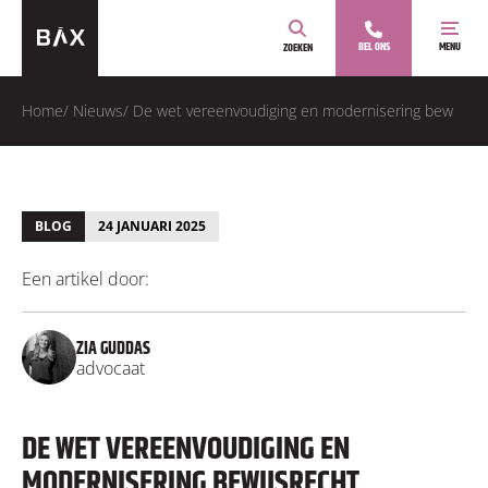
BEL ONS
MENU
ZOEKEN
Home
/
Nieuws
/
De wet vereenvoudiging en modernisering bewijsrecht
BLOG
24 JANUARI 2025
Een artikel door:
ZIA GUDDAS
advocaat
DE WET VEREENVOUDIGING EN
MODERNISERING BEWIJSRECHT