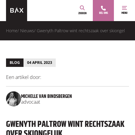
BEL ONS
MENU
ZOEKEN
Home
/
Nieuws
/
Gwenyth Paltrow wint rechtszaak over skiongeluk
BLOG
04 APRIL 2023
Een artikel door:
MICHELLE VAN BINDSBERGEN
advocaat
GWENYTH PALTROW WINT RECHTSZAAK
OVER SKIONGELUK