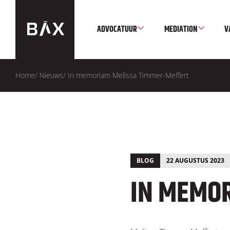
ADVOCATUUR
MEDIATION
V
Home
/
Nieuws
/
In memoriam Melissa Timmer-Meffert
BLOG
22 AUGUSTUS 2023
IN MEMO