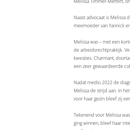
Melissa Timmer-Meffert, onze
Naast advocaat is Melissa 
meemoeder van Yannick en
Melissa was – met een kort
de arbeidsrechtpraktijk. V
kwesties. Charmant, doortas
een zeer gewaardeerde col
Nadat medio 2022 de diagno
Melissa de strijd aan. In h
voor haar gezin bleef zij 
Tekenend voor Melissa was h
ging winnen, bleef haar int