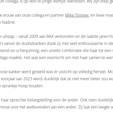
 collega, is op veel te jonge leeftijd overleden. Wij zijn diep g
de vrouw van onze collega en partner
Mike Timmer
, en lieve mo
 Nadine.
e uitstap – vanaf 2009 aan BAX verbonden en de laatste jaren h
ers vanuit de studiebanken dook zij met veel enthousiasme in
tend en scherpzinnig; een unieke combinatie die haar tot een v
lega maakte. Het was een voorrecht om met haar samen te wer
se kanker werd gesteld was er uitzicht op volledig herstel. Mo
et voorjaar van 2023 werd duidelijk dat ze niet meer beter zou 
een sprankje hoop houden.
aar oprechte belangstelling voor de ander. Ook toen duidelijk 
eresse voor het welbevinden van een ander. Zij laat een leegte a