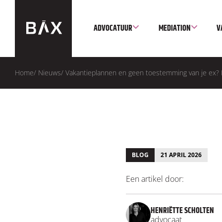
ADVOCATUUR
MEDIATION
V
Home
/
Nieuws
/
Vakantieplannen en geen toestemming van je ex? R
BLOG
21 APRIL 2026
Een artikel door:
HENRIËTTE SCHOLTEN
advocaat