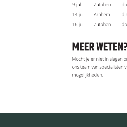
9-jul
Zutphen
do
14-jul
Arnhem
di
16-jul
Zutphen
do
MEER WETEN
Mocht je er niet in slagen o
ons team van
specialisten
v
mogelijkheden.