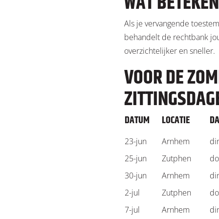
WAT BETEKEN
Als je vervangende toestem
behandelt de rechtbank jo
overzichtelijker en sneller.
VOOR DE ZOME
ZITTINGSDAG
DATUM
LOCATIE
DA
23-jun
Arnhem
di
25-jun
Zutphen
do
30-jun
Arnhem
di
2-jul
Zutphen
do
7-jul
Arnhem
di