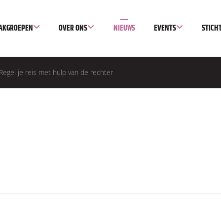
AKGROEPEN
OVER ONS
NIEUWS
EVENTS
STICH
egel je reis met hulp van de rechter