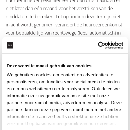
huurder in ieder geval niet eerder dan drie maanden en
niet later dan één maand voor het verstrijken van de
einddatum te bereiken. Let op: indien deze termijn niet
in acht wordt genomen, verandert de huurovereenkomst
voor bepaalde tijd van rechtswege (lees: automatisch) in
een huurovereenkomst voor onbepaalde tijd.
UITBREIDING OPZEGGINGSGROND ‘DRINGEND
EIGEN GEBRUIK’ VERHUURDER
Deze website maakt gebruik van cookies
Met inwerkingtreding van de Wvh is de opzeggingsgrond
We gebruiken cookies om content en advertenties te
“dringend eigen gebruik” verruimd. Vanaf nu valt ook
personaliseren, om functies voor social media te bieden
onder dringend eigen gebruik de situatie dat de
en om ons websiteverkeer te analyseren. Ook delen we
informatie over uw gebruik van onze site met onze
verhuurder het gehuurde in gebruik wil geven aan een
partners voor social media, adverteren en analyse. Deze
eerstegraads bloed- of aanverwant. Let op: dit is alleen
partners kunnen deze gegevens combineren met andere
mogelijk indien in de huurovereenkomst is opgenomen
informatie die u aan ze heeft verstrekt of die ze hebben
dat de verhuurder de huurovereenkomst na een
verzameld op basis van uw gebruik van hun services.
bepaalde termijn kan opzeggen in verband met de