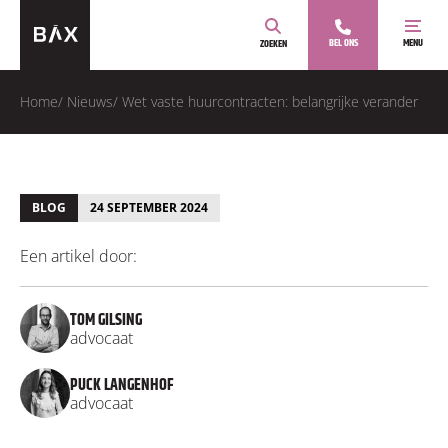
BEL ONS
MENU
ZOEKEN
Home
/
Nieuws
/
Wet vaste huurcontracten: belangrijke veranderingen voor verhuurders
BLOG
24 SEPTEMBER 2024
Een artikel door:
TOM GILSING
advocaat
PUCK LANGENHOF
advocaat