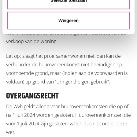
Selectie toestaan
trouwen of een geregistreerd partnerschap zijn
aangegaan. Dit is alleen mogelijk indien in de
Weigeren
huurovereenkomst is opgenomen dat de verhuurder de
huurovereenkomst kan beëindigen ten behoeve van de
verkoop van de woning.
Let op: slaagt het proefsamenwonen niet, dan kan de
verhuurder de huurovereenkomst niet beëindigen op
voornoemde grond, maar (indien aan de voorwaarden is
voldaan) op grond van “dringend eigen gebruik”.
OVERGANGSRECHT
De Wvh geldt alleen voor huurovereenkomsten die op of
na 1 juli 2024 worden gesloten. Huurovereenkomsten die
vóór 1 juli 2024 zijn gesloten, vallen dus niet onder deze
wet.