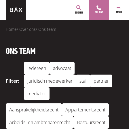
BEL ONS
MENU
ZOEKEN
Home
/
Over ons
/
Ons team
ONS TEAM
Iedereen
advocaat
Filter:
juridisch medewerker
staf
partner
mediator
Aansprakelijkheidsrecht
Appartementsrecht
Arbeids- en ambtenarenrecht
Bestuursrecht