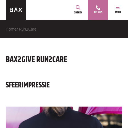
BEL ONS
MENU
ZOEKEN
Home
/
Run2Care
BAX2GIVE RUN2CARE
SFEERIMPRESSIE