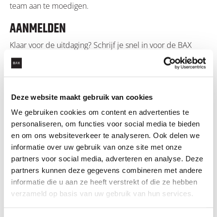
team aan te moedigen.
AANMELDEN
Klaar voor de uitdaging? Schrijf je snel in voor de BAX
Survivalrun via
www.survivalgendringen.nl
. Wees er snel
bij, want vol=vol!
Deze website maakt gebruik van cookies
LEES OOK: DEZE ARTIKELEN KUNNEN
We gebruiken cookies om content en advertenties te
INTERESSANT VOOR JE ZIJN
personaliseren, om functies voor social media te bieden
en om ons websiteverkeer te analyseren. Ook delen we
informatie over uw gebruik van onze site met onze
partners voor social media, adverteren en analyse. Deze
partners kunnen deze gegevens combineren met andere
informatie die u aan ze heeft verstrekt of die ze hebben
verzameld op basis van uw gebruik van hun services.