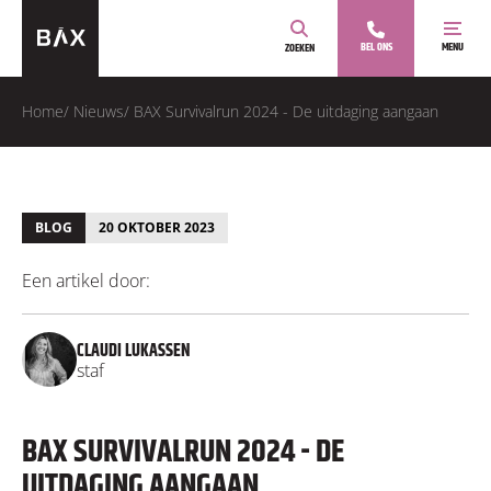
BEL ONS
MENU
ZOEKEN
Home
/
Nieuws
/
BAX Survivalrun 2024 - De uitdaging aangaan
BLOG
20 OKTOBER 2023
Een artikel door:
CLAUDI LUKASSEN
staf
BAX SURVIVALRUN 2024 - DE
UITDAGING AANGAAN