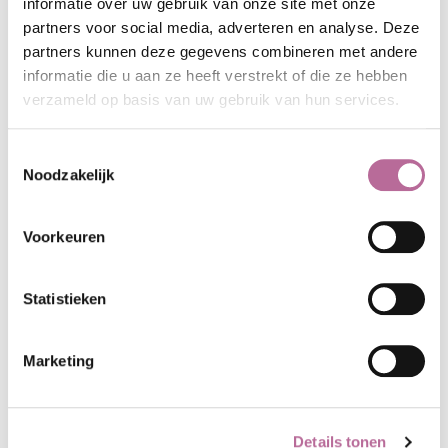
informatie over uw gebruik van onze site met onze
LEES OOK: DEZE ARTIKELEN KUNNEN
partners voor social media, adverteren en analyse. Deze
INTERESSANT VOOR JE ZIJN
partners kunnen deze gegevens combineren met andere
informatie die u aan ze heeft verstrekt of die ze hebben
verzameld op basis van uw gebruik van hun services.
Toestemmingsselectie
Noodzakelijk
Voorkeuren
Statistieken
Marketing
VIDEO BEWEGEN TIJDENS DE
Details tonen