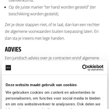
overeenkomst.
Op de juiste manier “ter hand worden gesteld” (ter
beschikking worden gesteld).
Zet je deze stappen niet, of te laat, dan kan een rechter
de algemene voorwaarden buiten toepassing laten. En
dan sta je ineens met lege handen.
ADVIES
Een juridisch advies over je contracten en/of algemene
voorwaarden kan veel problemen voorkomen. Niet alleen
inhoudelijk, maar ook in de manier waarop je ze gebruikt.
Want een goed document dat verkeerd wordt ingezet,
biedt alsnog geen bescherming. Wil je hier meer over
Deze website maakt gebruik van cookies
weten, neem dan gerust vrijblijvend contact met
mij
op.
We gebruiken cookies om content en advertenties te
personaliseren, om functies voor social media te bieden
en om ons websiteverkeer te analyseren. Ook delen we