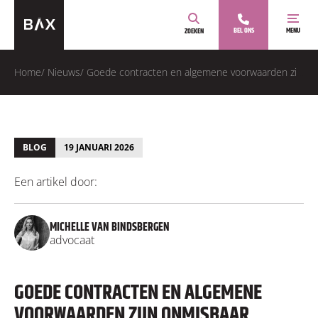
BEL ONS
MENU
ZOEKEN
Home
/
Nieuws
/
Goede contracten en algemene voorwaarden zijn onmisbaar
BLOG
19 JANUARI 2026
Een artikel door:
MICHELLE VAN BINDSBERGEN
advocaat
GOEDE CONTRACTEN EN ALGEMENE
VOORWAARDEN ZIJN ONMISBAAR